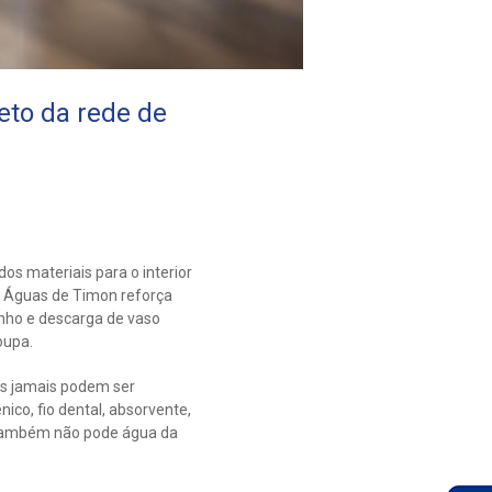
eto da rede de
os materiais para o interior
A Águas de Timon reforça
anho e descarga de vaso
oupa.
os jamais podem ser
ico, fio dental, absorvente,
. “Também não pode água da