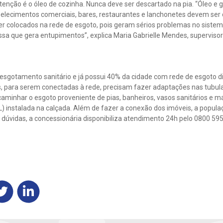
tenção é o óleo de cozinha. Nunca deve ser descartado na pia. “Óleo e 
elecimentos comerciais, bares, restaurantes e lanchonetes devem ser 
r colocados na rede de esgoto, pois geram sérios problemas no sistema
a que gera entupimentos”, explica Maria Gabrielle Mendes, supervis
sgotamento sanitário e já possui 40% da cidade com rede de esgoto d
, para serem conectadas à rede, precisam fazer adaptações nas tubula
encaminhar o esgoto proveniente de pias, banheiros, vasos sanitários e m
) instalada na calçada. Além de fazer a conexão dos imóveis, a popula
 dúvidas, a concessionária disponibiliza atendimento 24h pelo 0800 595