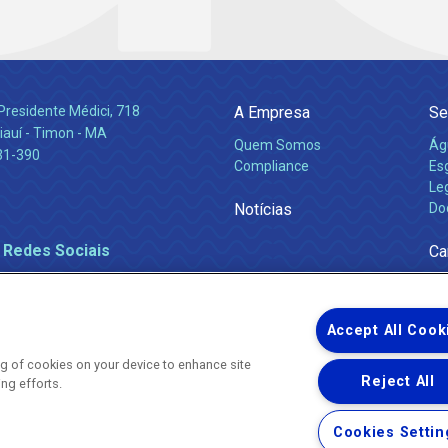
Presidente Médici, 718
A Empresa
Se
iauí - Timon - MA
Quem Somos
Ág
31-390
Compliance
Es
Leg
Notícias
Do
 Redes Sociais
Ca
Accept All Cook
ing of cookies on your device to enhance site
Reject All
ing efforts.
Uma empresa
Copyright ® 2026 - Todos os Direitos Reservados.
Nossa natureza movimenta a vida
Cookies Settin