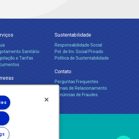
rviços
Sustentabilidade
ua
Responsabilidade Social
gotamento Sanitário
Pol. de Inv. Social Privado
islação e Tarifas
Política de Sustentabilidade
cumentos
Contato
rreiras
Perguntas Frequentes
Canais de Relacionamento
Denúncias de Fraudes
ies
gs