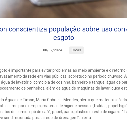
n conscientiza população sobre uso corr
esgoto
Dicas
08/02/2024
goto é importante para evitar problemas ao meio ambiente e o retorno d
vasamento da rede em vias públicas, sobretudo no período chuvoso. 
 água de lavatório, como pia de cozinha, banheiro e tanque; água de b
 escoamento de banheiros; além de água de máquinas de lavar louça e r
da Águas de Timon, Maria Gabrielle Mendes, alerta que materiais sólid
o, como por exemplo, material de higiene pessoal (fraldas, papel higiên
 restos de comida, pó de café, papel, pano, plástico e resto de cigarro
ve ser direcionada para a rede de drenagem”, alerta.