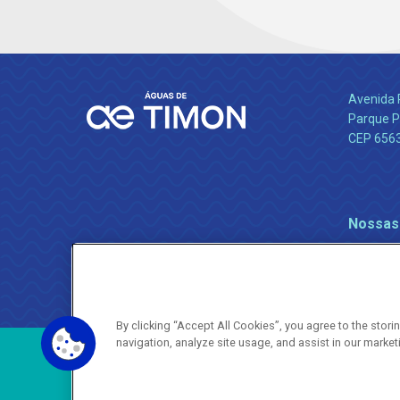
Avenida 
Parque P
CEP 656
Nossas
By clicking “Accept All Cookies”, you agree to the stor
navigation, analyze site usage, and assist in our market