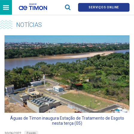
SERVIÇOS ONLINE
NOTÍCIAS
Águas de Timon inaugura Estação de Tratamento de Esgoto
nesta terça (05)
Esgoto
30/06/2022