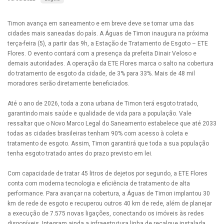
Timon avança em saneamento e em breve deve se tornar uma das
cidades mais saneadas do país. A Águas de Timon inaugura na próxima
terça-feira (5), a partir das 9h, a Estação de Tratamento de Esgoto – ETE
Flores. O evento contará com a presença da prefeita Dinair Veloso e
demais autoridades. A operação da ETE Flores marca o salto na cobertura
do tratamento de esgoto da cidade, de 3% para 33%. Mais de 48 mil
moradores serão diretamente beneficiados.
Até o ano de 2026, toda a zona urbana de Timon terá esgoto tratado,
garantindo mais saúde e qualidade de vida para a população. Vale
ressaltar que o Novo Marco Legal do Saneamento estabelece que até 2033
todas as cidades brasileiras tenham 90% com acesso à coleta e
tratamento de esgoto. Assim, Timon garantirá que toda a sua população
tenha esgoto tratado antes do prazo previsto em lei.
Com capacidade de tratar 45 litros de dejetos por segundo, a ETE Flores
conta com moderna tecnologia e eficiência de tratamento de alta
performance. Para avançar na cobertura, a Águas de Timon implantou 30
km de rede de esgoto e recuperou outros 40 km de rede, além de planejar
a execução de 7.575 novas ligações, conectando os imóveis às redes
disponíveis. Integram ainda a infraestrutura linha de recalque instalada