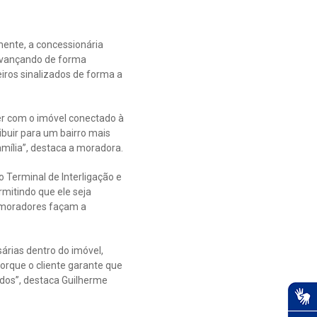
mente, a concessionária
 avançando de forma
iros sinalizados de forma a
er com o imóvel conectado à
buir para um bairro mais
mília”, destaca a moradora.
 Terminal de Interligação e
rmitindo que ele seja
s moradores façam a
árias dentro do imóvel,
orque o cliente garante que
odos”, destaca Guilherme