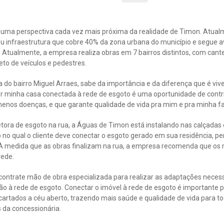
é uma perspectiva cada vez mais próxima da realidade de Timon. Atual
u infraestrutura que cobre 40% da zona urbana do município e segue
 Atualmente, a empresa realiza obras em 7 bairros distintos, com cante
eto de veículos e pedestres.
do bairro Miguel Arraes, sabe da importância e da diferença que é viv
er minha casa conectada à rede de esgoto é uma oportunidade de contri
enos doenças, e que garante qualidade de vida pra mim e pra minha fa
tora de esgoto na rua, a Águas de Timon está instalando nas calçadas o
no qual o cliente deve conectar o esgoto gerado em sua residência, pe
 À medida que as obras finalizam na rua, a empresa recomenda que o
rede.
 contrate mão de obra especializada para realizar as adaptações necess
o à rede de esgoto. Conectar o imóvel à rede de esgoto é importante p
cartados a céu aberto, trazendo mais saúde e qualidade de vida para t
 da concessionária.