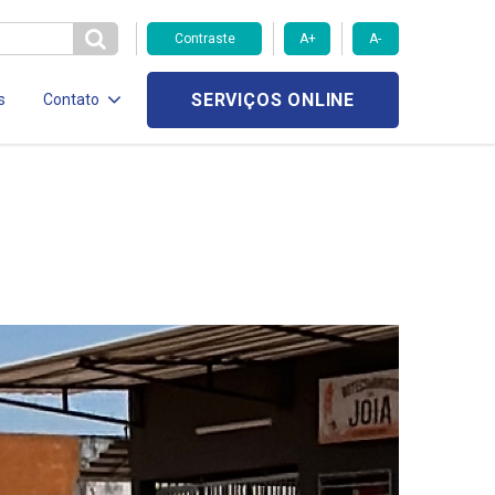
Contraste
A+
A-
SERVIÇOS ONLINE
s
Contato