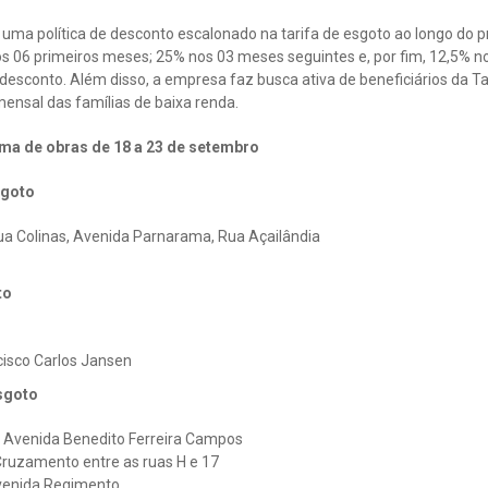
a política de desconto escalonado na tarifa de esgoto ao longo do pr
os 06 primeiros meses; 25% nos 03 meses seguintes e, por fim, 12,5% n
esconto. Além disso, a empresa faz busca ativa de beneficiários da Ta
ensal das famílias de baixa renda.
ma de obras de 18 a 23 de setembro
sgoto
Rua Colinas, Avenida Parnarama, Rua Açailândia
to
cisco Carlos Jansen
sgoto
 Avenida Benedito Ferreira Campos
Cruzamento entre as ruas H e 17
Avenida Regimento