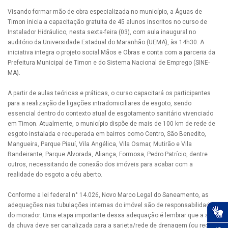
Visando formar mão de obra especializada no município, a Águas de
Timon inicia a capacitação gratuita de 45 alunos inscritos no curso de
Instalador Hidráulico, nesta sexta-feira (03), com aula inaugural no
auditório da Universidade Estadual do Maranhão (UEMA), às 14h30. A
iniciativa integra o projeto social Mãos e Obras e conta com a parceria da
Prefeitura Municipal de Timon e do Sistema Nacional de Emprego (SINE-
MA).
A partir de aulas teóricas e práticas, o curso capacitará os participantes
para a realização de ligações intradomiciliares de esgoto, sendo
essencial dentro do contexto atual de esgotamento sanitário vivenciado
em Timon. Atualmente, o município dispõe de mais de 100 km de rede de
esgoto instalada e recuperada em bairros como Centro, São Benedito,
Mangueira, Parque Piauí, Vila Angélica, Vila Osmar, Mutirão e Vila
Bandeirante, Parque Alvorada, Aliança, Formosa, Pedro Patrício, dentre
outros, necessitando de conexão dos imóveis para acabar com a
realidade do esgoto a céu aberto.
Conforme a lei federal n° 14.026, Novo Marco Legal do Saneamento, as
adequações nas tubulações internas do imóvel são de responsabilidade
do morador. Uma etapa importante dessa adequação é lembrar que a água
da chuva deve ser canalizada para a sarjeta/rede de drenagem (ou rede