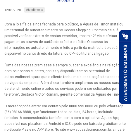
shopping
Atendimento
12/08/2020
Com a loja física ainda fechada para o púbico, a Águas de Timon instalou
um terminal de autoatendimento no Cocais Shopping. Por meio dele, é
possível verificar extrato de contas vencidas, imprimir 2ª via e efetuar
pagamentos através de cartão de crédito e débito. O acesso às
informações no autoatendimento é feito a partir da matrícula do usuário,
disponível no canto direito da fatura, ou CPF do titular da ligação.
“Uma das nossas premissas é sempre buscar a excelência na relação
com os nossos clientes, por isso, disponibilizamos o terminal de
autoatendimento para que o cliente tenha mais essa opção de acesso aos
serviços da empresa. Além disso, também ampliamos os nossos canais
de atendimento online e todos os serviços podem ser solicitados por
telefone”, destaca Victor Romani, gerente comercial da Águas de Timon.
O morador pode entrar em contato pelo 0800 595 8888 ou pelo WhatsApp
(86) 98166 8888, que funcionam todos os dias, 24 horas, incluindo
feriados. A concessionária também conta com o aplicativo Águas App,
acessível nas plataformas Android e IOS e pode ser baixado gratuitamente
no Google Play e no APP Store. No site www.aguasdetimon.com.br, ainda é