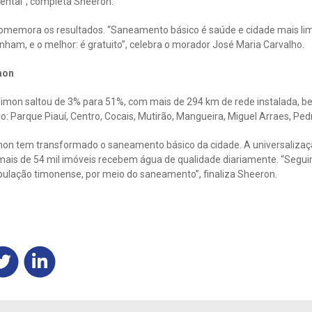
ntal”, completa Sheeron.
comemora os resultados. “Saneamento básico é saúde e cidade mais lim
anham, e o melhor: é gratuito”, celebra o morador José Maria Carvalho.
mon
imon saltou de 3% para 51%, com mais de 294 km de rede instalada, be
 Parque Piauí, Centro, Cocais, Mutirão, Mangueira, Miguel Arraes, Pedro
on tem transformado o saneamento básico da cidade. A universalizaçã
mais de 54 mil imóveis recebem água de qualidade diariamente. “Seg
opulação timonense, por meio do saneamento”, finaliza Sheeron.