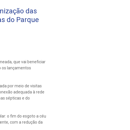
onização das
as do Parque
eada, que vai beneficiar
do os lançamentos
da por meio de visitas
 conexão adequada à rede
as sépticas e do
lar: o fim do esgoto a céu
iente, com a redução da