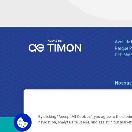
Avenida 
Parque P
CEP 656
Nossas
By clicking “Accept All Cookies”, you agree to the stor
navigation, analyze site usage, and assist in our market