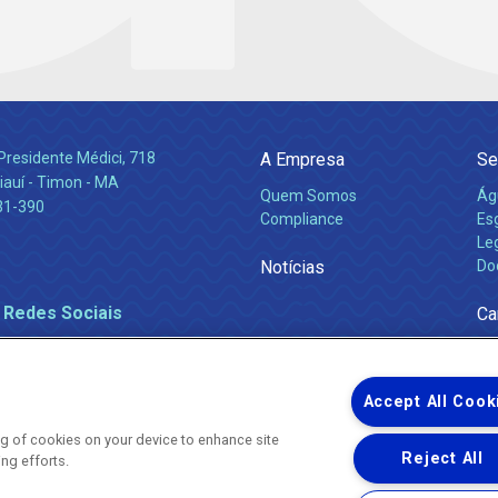
Presidente Médici, 718
A Empresa
Se
iauí - Timon - MA
Quem Somos
Ág
31-390
Compliance
Es
Leg
Notícias
Do
 Redes Sociais
Ca
Accept All Cook
ing of cookies on your device to enhance site
Reject All
ing efforts.
Uma empresa
Copyright ® 2026 - Todos os Direitos Reservados.