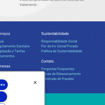
tratamento...
rviços
Sustentabilidade
ua
Responsabilidade Social
gotamento Sanitário
Pol. de Inv. Social Privado
islação e Tarifas
Política de Sustentabilidade
cumentos
Contato
rreiras
Perguntas Frequentes
Canais de Relacionamento
Denúncias de Fraudes
ies