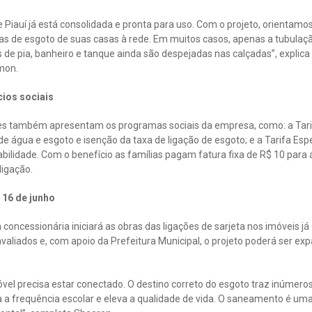
 Piauí já está consolidada e pronta para uso. Com o projeto, orientam
as de esgoto de suas casas à rede. Em muitos casos, apenas a tubulaç
de pia, banheiro e tanque ainda são despejadas nas calçadas”, explic
mon.
cios sociais
ipes também apresentam os programas sociais da empresa, como: a Tari
e água e esgoto e isenção da taxa de ligação de esgoto; e a Tarifa Espe
bilidade. Com o benefício as famílias pagam fatura fixa de R$ 10 para 
ligação.
16 de junho
 a concessionária iniciará as obras das ligações de sarjeta nos imóveis 
avaliados e, com apoio da Prefeitura Municipal, o projeto poderá ser ex
móvel precisa estar conectado. O destino correto do esgoto traz inúmero
a a frequência escolar e eleva a qualidade de vida. O saneamento é uma