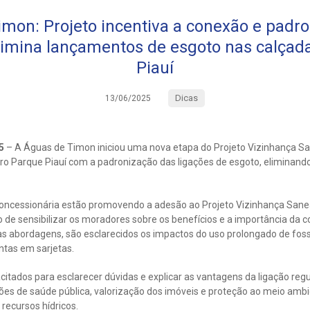
mon: Projeto incentiva a conexão e padr
elimina lançamentos de esgoto nas calçad
Piauí
Dicas
13/06/2025
25
– A Águas de Timon iniciou uma nova etapa do Projeto Vizinhança San
irro Parque Piauí com a padronização das ligações de esgoto, eliminan
concessionária estão promovendo a adesão ao Projeto Vizinhança Sanea
vo de sensibilizar os moradores sobre os benefícios e a importância da
as abordagens, são esclarecidos os impactos do uso prolongado de foss
tas em sarjetas.
citados para esclarecer dúvidas e explicar as vantagens da ligação regu
ções de saúde pública, valorização dos imóveis e proteção ao meio amb
recursos hídricos.