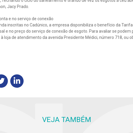
 fechando o ciclo do saneamento e tirando de vez os esgotos a céu aber
on, Jacy Prado.
conta e no serviço de conexão
nda inscritas no Cadúnico, a empresa disponibiliza o benefício da Tarif
al e no preço do serviço de conexão de esgoto. Para avaliar se podem pa
à loja de atendimento da avenida Presidente Médici, número 718, ou o
VEJA TAMBÉM