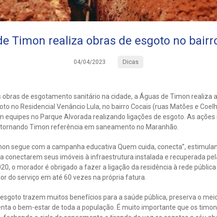
e Timon realiza obras de esgoto no bairr
Dicas
04/04/2023
bras de esgotamento sanitário na cidade, a Águas de Timon realiza até
to no Residencial Venâncio Lula, no bairro Cocais (ruas Matões e Coelh
equipes no Parque Alvorada realizando ligações de esgoto. As ações
 tornando Timon referência em saneamento no Maranhão.
imon segue com a campanha educativa Quem cuida, conecta”, estimulan
a conectarem seus imóveis à infraestrutura instalada e recuperada pel
0, o morador é obrigado a fazer a ligação da residência à rede pública d
lor do serviço em até 60 vezes na própria fatura.
 esgoto trazem muitos benefícios para a saúde pública, preserva o meio
ta o bem-estar de toda a população. É muito importante que os timo