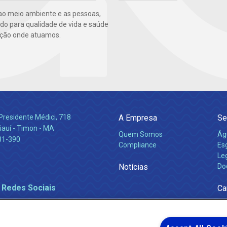
ao meio ambiente e as pessoas,
ndo para qualidade de vida e saúde
ção onde atuamos.
Presidente Médici, 718
A Empresa
Se
iauí - Timon - MA
Quem Somos
Ág
31-390
Compliance
Es
Leg
Notícias
Do
 Redes Sociais
Ca