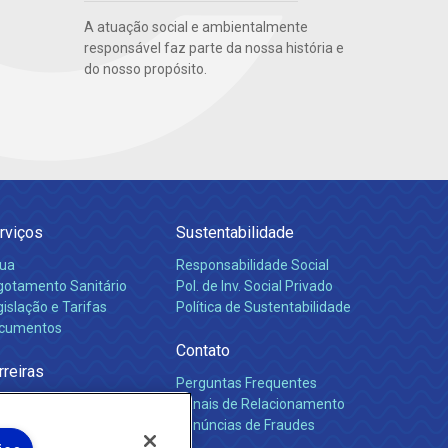
A atuação social e ambientalmente
responsável faz parte da nossa história e
do nosso propósito.
rviços
Sustentabilidade
ua
Responsabilidade Social
gotamento Sanitário
Pol. de Inv. Social Privado
islação e Tarifas
Política de Sustentabilidade
cumentos
Contato
rreiras
Perguntas Frequentes
Canais de Relacionamento
Denúncias de Fraudes