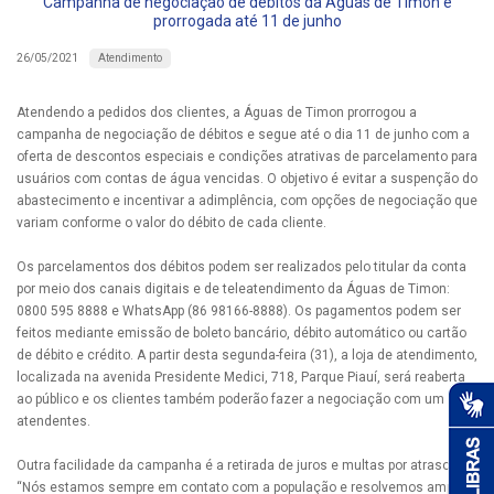
Campanha de negociação de débitos da Águas de Timon é
prorrogada até 11 de junho
Atendimento
26/05/2021
Atendendo a pedidos dos clientes, a Águas de Timon prorrogou a
campanha de negociação de débitos e segue até o dia 11 de junho com a
oferta de descontos especiais e condições atrativas de parcelamento para
usuários com contas de água vencidas. O objetivo é evitar a suspenção do
abastecimento e incentivar a adimplência, com opções de negociação que
variam conforme o valor do débito de cada cliente.
Os parcelamentos dos débitos podem ser realizados pelo titular da conta
por meio dos canais digitais e de teleatendimento da Águas de Timon:
0800 595 8888 e WhatsApp (86 98166-8888). Os pagamentos podem ser
feitos mediante emissão de boleto bancário, débito automático ou cartão
de débito e crédito. A partir desta segunda-feira (31), a loja de atendimento,
localizada na avenida Presidente Medici, 718, Parque Piauí, será reaberta
ao público e os clientes também poderão fazer a negociação com um dos
atendentes.
Outra facilidade da campanha é a retirada de juros e multas por atraso.
“Nós estamos sempre em contato com a população e resolvemos ampliar