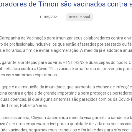
oradores de Timon são vacinados contra a
Institucional
10/05/2021
ampanha de Vacinação para imunizar seus colaboradores contra o vírus
 de profissionais, inclusive, os que estão afastados por atestado ou fé
s e horários, a fim de evitar a aglomeração. A medida já é adotada an
e, garante a proteção para os vírus H1N1, H3N2 e duas cepas do tipo B. 
 eficácia contra a Covid-19, a vacina é uma forma de prevenção para o
tes com sintomas respiratórios.
gripe é a diminuição da imunidade, que aumenta a chance de infecçõe
ina contra a gripe é de grande importância para proteger os portadore
as duas doenças, já que alguns sintomas são parecidos com os da Covid-1
 de Timon, Roberto Veras.
a concessionária, Cleyson Jacomini, a medida visa garantir a saúde e o
ivo é ser uma empresa incrível para a qualidade de vida dos nossos col
de vacinados, seguimos mais tranquilos e fortalecidos para oferecer 