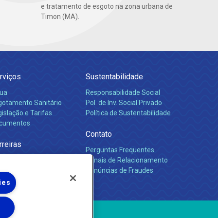
e tratamento de esgoto na zona urbana de
Timon (MA).
rviços
Sustentabilidade
ua
Responsabilidade Social
gotamento Sanitário
Pol. de Inv. Social Privado
islação e Tarifas
Política de Sustentabilidade
cumentos
Contato
rreiras
Perguntas Frequentes
Canais de Relacionamento
Denúncias de Fraudes
ies