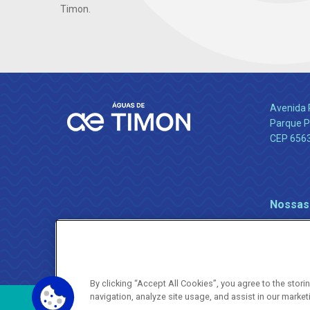
Timon.
Avenida 
Parque P
CEP 656
Nossas
By clicking “Accept All Cookies”, you agree to the stor
navigation, analyze site usage, and assist in our market