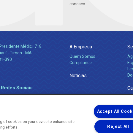
conosco.
Presidente Médici, 718
A Empresa
Se
iauí - Timon - MA
Quem Somos
Ág
31-390
Compliance
Es
Leg
Notícias
Do
 Redes Sociais
Ca
Accept All Cook
ing of cookies on your device to enhance site
Reject All
ing efforts.
Uma empresa
Copyright ® 2026 - Todos os Direitos Reservados.