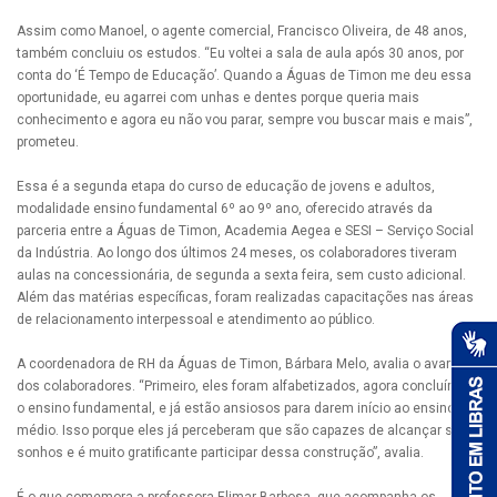
Assim como Manoel, o agente comercial, Francisco Oliveira, de 48 anos,
também concluiu os estudos. “Eu voltei a sala de aula após 30 anos, por
conta do ‘É Tempo de Educação’. Quando a Águas de Timon me deu essa
oportunidade, eu agarrei com unhas e dentes porque queria mais
conhecimento e agora eu não vou parar, sempre vou buscar mais e mais”,
prometeu.
Essa é a segunda etapa do curso de educação de jovens e adultos,
modalidade ensino fundamental 6º ao 9º ano, oferecido através da
parceria entre a Águas de Timon, Academia Aegea e SESI – Serviço Social
da Indústria. Ao longo dos últimos 24 meses, os colaboradores tiveram
aulas na concessionária, de segunda a sexta feira, sem custo adicional.
Além das matérias específicas, foram realizadas capacitações nas áreas
de relacionamento interpessoal e atendimento ao público.
A coordenadora de RH da Águas de Timon, Bárbara Melo, avalia o avanço
dos colaboradores. “Primeiro, eles foram alfabetizados, agora concluíram
o ensino fundamental, e já estão ansiosos para darem início ao ensino
médio. Isso porque eles já perceberam que são capazes de alcançar seus
sonhos e é muito gratificante participar dessa construção”, avalia.