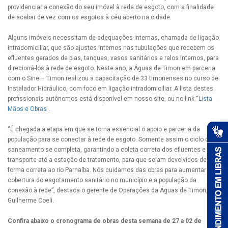
providenciar a conexão do seu imóvel à rede de esgoto, com a finalidade
de acabar de vez com os esgotos à céu aberto na cidade.
Alguns imóveis necessitam de adequações internas, chamada de ligação
intradomiciliar, que são ajustes internos nas tubulações que recebem os
efluentes gerados de pias, tanques, vasos sanitários e ralos internos, para
direcioná-los à rede de esgoto. Neste ano, a Águas de Timon em parceria
com o Sine – Timon realizou a capacitação de 33 timonenses no curso de
Instalador Hidráulico, com foco em ligação intradomiciliar. A lista destes
profissionais autônomos está disponível em nosso site, ou no link “
Lista
Mãos e Obras .
“É chegada a etapa em que se torna essencial o apoio e parceria da
população para se conectar à rede de esgoto. Somente assim o ciclo do
saneamento se completa, garantindo a coleta correta dos efluentes e o
transporte até a estação de tratamento, para que sejam devolvidos de
forma correta ao rio Parnaíba. Nós cuidamos das obras para aumentar a
cobertura do esgotamento sanitário no município e a população da
conexão à rede”, destaca o gerente de Operações da Águas de Timon,
Guilherme Coeli.
Confira abaixo o cronograma de obras desta semana de 27 a 02 de