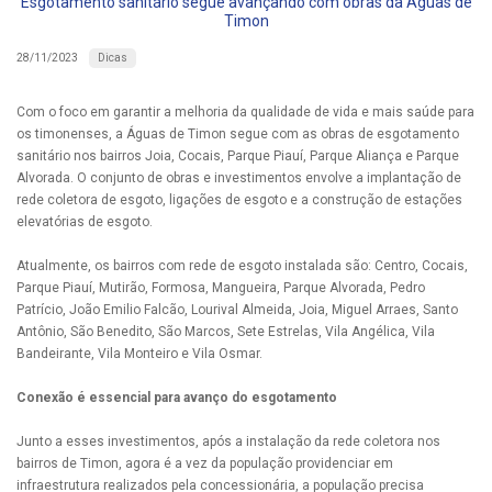
Esgotamento sanitário segue avançando com obras da Águas de
Timon
Dicas
28/11/2023
Com o foco em garantir a melhoria da qualidade de vida e mais saúde para
os timonenses, a Águas de Timon segue com as obras de esgotamento
sanitário nos bairros Joia, Cocais, Parque Piauí, Parque Aliança e Parque
Alvorada. O conjunto de obras e investimentos envolve a implantação de
rede coletora de esgoto, ligações de esgoto e a construção de estações
elevatórias de esgoto.
Atualmente, os bairros com rede de esgoto instalada são: Centro, Cocais,
Parque Piauí, Mutirão, Formosa, Mangueira, Parque Alvorada, Pedro
Patrício, João Emilio Falcão, Lourival Almeida, Joia, Miguel Arraes, Santo
Antônio, São Benedito, São Marcos, Sete Estrelas, Vila Angélica, Vila
Bandeirante, Vila Monteiro e Vila Osmar.
Conexão é essencial para avanço do esgotamento
Junto a esses investimentos, após a instalação da rede coletora nos
bairros de Timon, agora é a vez da população providenciar em
infraestrutura realizados pela concessionária, a população precisa