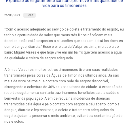
Expansão do esgotamento sanitário promove mais qualidade de
vida para os timonenses
Dicas
25/06/2024
“Com o acesso adequado ao serviço de coleta e tratamento do esgoto, eu
tenho a oportunidade de saber que meus três filhos não ficam mais
doentes e não estão expostos a situações que possam deixá-los doentes
como dengue, diarreia.” Esse é o relato da Valquires Lima, moradora do
bairro Miguel Arraes e que hoje vive em um bairro que tem acesso à água
de qualidade e coleta de esgoto adequada.
Além da Valquires, muitos outros timonenses tiveram suas realidades
transformada pelas obras da Águas de Timon nos últimos anos. Já são
mais de vinte bairros que contam com rede de esgoto disponível,
abrangendo a cobertura de 46% da zona urbana da cidade. A expansão da
rede de esgotamento sanitário traz inúmeros benefícios para a saúde e
bem-estar da população. Além de reduzir a incidência de doenças
transmitidas pela água e pelo contato com esgoto a céu aberto, como a
dengue, diarreia e leptospirose, a coleta e tratamento adequados do
esgoto ajudam a preservar o meio ambiente, evitando a contaminação de
rios e solos.