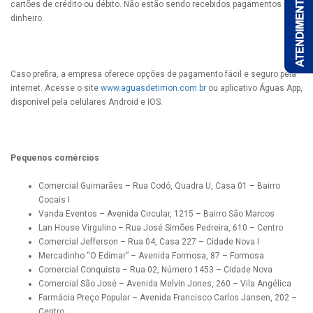
cartões de crédito ou débito. Não estão sendo recebidos pagamentos em
dinheiro.
Caso prefira, a empresa oferece opções de pagamento fácil e seguro pela
internet. Acesse o site
www.aguasdetimon.com.br
ou aplicativo Águas App,
disponível pela celulares Android e IOS.
Pequenos comércios
Comercial Guimarães – Rua Codó, Quadra U, Casa 01 – Bairro
Cocais I
Vanda Eventos – Avenida Circular, 1215 – Bairro São Marcos
Lan House Virgulino – Rua José Simões Pedreira, 610 – Centro
Comercial Jefferson – Rua 04, Casa 227 – Cidade Nova I
Mercadinho “O Edimar” – Avenida Formosa, 87 – Formosa
Comercial Conquista – Rua 02, Número 1453 – Cidade Nova
Comercial São José – Avenida Melvin Jones, 260 – Vila Angélica
Farmácia Preço Popular – Avenida Francisco Carlos Jansen, 202 –
Centro