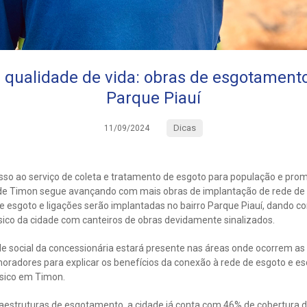
 qualidade de vida: obras de esgotamen
Parque Piauí
Dicas
11/09/2024
so ao serviço de coleta e tratamento de esgoto para população e pro
 de Timon segue avançando com mais obras de implantação de rede de e
e esgoto e ligações serão implantadas no bairro Parque Piauí, dando c
co da cidade com canteiros de obras devidamente sinalizados.
de social da concessionária estará presente nas áreas onde ocorrem a
oradores para explicar os benefícios da conexão à rede de esgoto e es
sico em Timon.
aestruturas de esgotamento, a cidade já conta com 46% de cobertura d