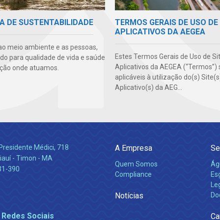
TERMOS GERAIS DE USO DE 
A DE SUSTENTABILIDADE
APLICATIVOS DA AEGEA
ao meio ambiente e as pessoas,
Estes Termos Gerais de Uso de Si
ndo para qualidade de vida e saúde
Aplicativos da AEGEA (“Termos”) 
ção onde atuamos.
aplicáveis à utilização do(s) Site(
Aplicativo(s) da AEG...
Presidente Médici, 718
A Empresa
Se
iauí - Timon - MA
Quem Somos
Ág
31-390
Compliance
Es
Leg
Notícias
Do
 Redes Sociais
Ca