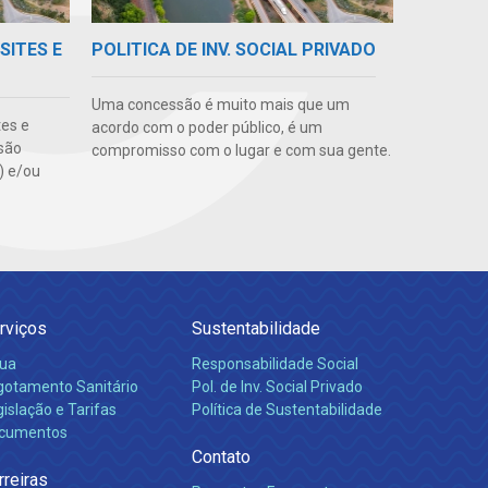
SITES E
POLITICA DE INV. SOCIAL PRIVADO
Uma concessão é muito mais que um
tes e
acordo com o poder público, é um
são
compromisso com o lugar e com sua gente.
s) e/ou
rviços
Sustentabilidade
ua
Responsabilidade Social
gotamento Sanitário
Pol. de Inv. Social Privado
islação e Tarifas
Política de Sustentabilidade
cumentos
Contato
rreiras