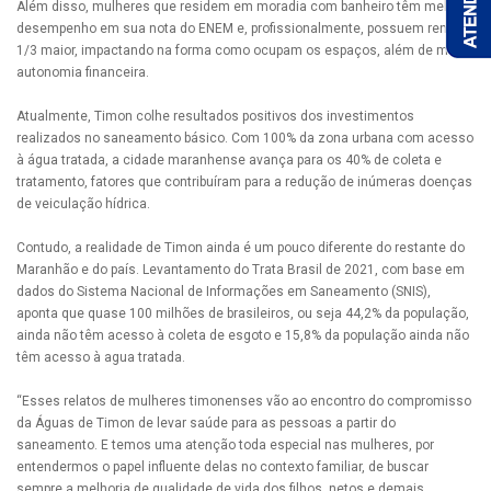
Além disso, mulheres que residem em moradia com banheiro têm melhor
desempenho em sua nota do ENEM e, profissionalmente, possuem renda
1/3 maior, impactando na forma como ocupam os espaços, além de maior
autonomia financeira.
Atualmente, Timon colhe resultados positivos dos investimentos
realizados no saneamento básico. Com 100% da zona urbana com acesso
à água tratada, a cidade maranhense avança para os 40% de coleta e
tratamento, fatores que contribuíram para a redução de inúmeras doenças
de veiculação hídrica.
Contudo, a realidade de Timon ainda é um pouco diferente do restante do
Maranhão e do país. Levantamento do Trata Brasil de 2021, com base em
dados do Sistema Nacional de Informações em Saneamento (SNIS),
aponta que quase 100 milhões de brasileiros, ou seja 44,2% da população,
ainda não têm acesso à coleta de esgoto e 15,8% da população ainda não
têm acesso à agua tratada.
“Esses relatos de mulheres timonenses vão ao encontro do compromisso
da Águas de Timon de levar saúde para as pessoas a partir do
saneamento. E temos uma atenção toda especial nas mulheres, por
entendermos o papel influente delas no contexto familiar, de buscar
sempre a melhoria de qualidade de vida dos filhos, netos e demais