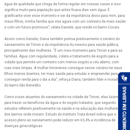
água de qualidade que chega de forma regular em nossas casas e isso
significa muito para população que antes ficava dias sem água. É
gratificante viver esse momento e sei da importância disso para mim, para
meus filhos, minha família que vive agora com um contexto de mais saúde
e com um futuro promissor”, relata Daniele, que reside no bairro Cocais.
Assim como Daniele, Diana também pontua positivamente o cenário do
saneamento de Timon e da importância do mesmo para saúde pública,
principalmente das mulheres. “É um novo momento para Timon e para as
famílias. Água com regularidade, coleta e tratamento de esgoto para a
cidade que permite um contexto com menos esgoto a céu aberto, com
ruas mais limpas. A mulher timonense consegue nesse cenário ter seus
filhos menos doentes, ter mais saúde para estudar e empreender para
conseguir renda para o dia a dia”, reforça Diana, também líder e moradora
do bairro São Benedito.
Como vozes atuantes do saneamento na cidade de Timon, elas lutam
para trazer os benefícios da água e do esgoto tratados, que segundo
estudos refletem positivamente na saúde e na educação das mulheres
dos bairros onde moram. Estudo do Instituto Trata Brasil indica que o
acesso pleno ao saneamento pode reduzir em 63,4% a incidência de
doenças ginecológicas.