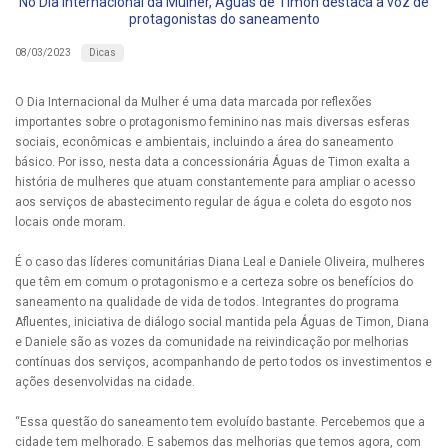
No Dia Internacional da Mulher, Águas de Timon destaca a voz de
protagonistas do saneamento
Dicas
08/03/2023
O Dia Internacional da Mulher é uma data marcada por reflexões
importantes sobre o protagonismo feminino nas mais diversas esferas
sociais, econômicas e ambientais, incluindo a área do saneamento
básico. Por isso, nesta data a concessionária Águas de Timon exalta a
história de mulheres que atuam constantemente para ampliar o acesso
aos serviços de abastecimento regular de água e coleta do esgoto nos
locais onde moram.
É o caso das líderes comunitárias Diana Leal e Daniele Oliveira, mulheres
que têm em comum o protagonismo e a certeza sobre os benefícios do
saneamento na qualidade de vida de todos. Integrantes do programa
Afluentes, iniciativa de diálogo social mantida pela Águas de Timon, Diana
e Daniele são as vozes da comunidade na reivindicação por melhorias
contínuas dos serviços, acompanhando de perto todos os investimentos e
ações desenvolvidas na cidade.
“Essa questão do saneamento tem evoluído bastante. Percebemos que a
cidade tem melhorado. E sabemos das melhorias que temos agora, com