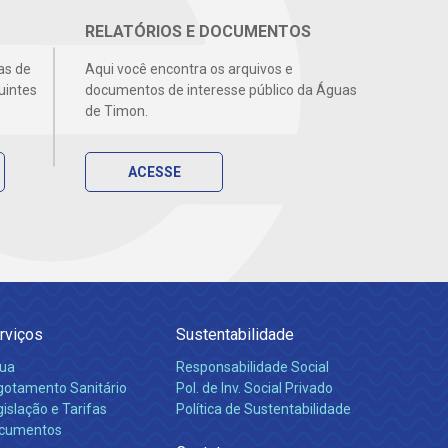
RELATÓRIOS E DOCUMENTOS
as de
Aqui você encontra os arquivos e
uintes
documentos de interesse público da Águas
de Timon.
ACESSE
rviços
Sustentabilidade
ua
Responsabilidade Social
gotamento Sanitário
Pol. de Inv. Social Privado
islação e Tarifas
Política de Sustentabilidade
cumentos