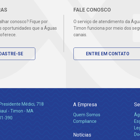
RAS
FALE CONOSCO
alhar conosco? Fique por
O serviço de atendimento da Águ
s oportunidades que a Águas
Timon funciona por meio dos seg
oferece.
canais.
DASTRE-SE
ENTRE EM CONTATO
Presidente Médici, 718
A Empresa
Se
iauí - Timon - MA
Quem Somos
Ág
31-390
Compliance
Es
Leg
Notícias
Do