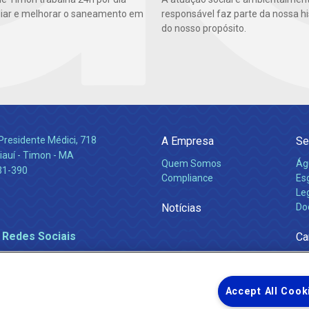
iar e melhorar o saneamento em
responsável faz parte da nossa hi
do nosso propósito.
Presidente Médici, 718
A Empresa
Se
iauí - Timon - MA
Quem Somos
Ág
31-390
Compliance
Es
Leg
Notícias
Do
 Redes Sociais
Ca
Accept All Cook