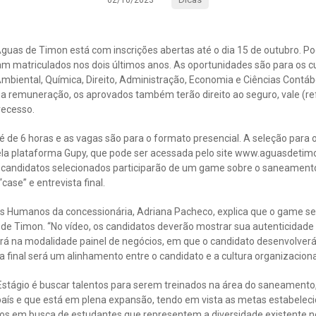
02/10/2023
guas de Timon está com inscrições abertas até o dia 15 de outubro. P
am matriculados nos dois últimos anos. As oportunidades são para os cu
Ambiental, Química, Direito, Administração, Economia e Ciências Contá
sa remuneração, os aprovados também terão direito ao seguro, vale (re
 recesso.
 é de 6 horas e as vagas são para o formato presencial. A seleção para 
pela plataforma Gupy, que pode ser acessada pelo site www.aguasdetimo
os candidatos selecionados participarão de um game sobre o saneament
ase” e entrevista final.
s Humanos da concessionária, Adriana Pacheco, explica que o game s
de Timon. “No vídeo, os candidatos deverão mostrar sua autenticidade 
erá na modalidade painel de negócios, em que o candidato desenvolver
 final será um alinhamento entre o candidato e a cultura organizaciona
stágio é buscar talentos para serem treinados na área do saneamento, 
país e que está em plena expansão, tendo em vista as metas estabelec
mos em busca de estudantes que representem a diversidade existente no