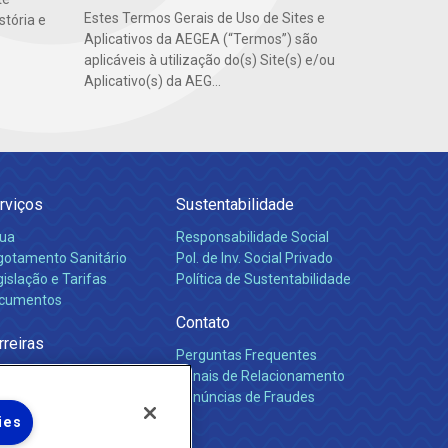
Estes Termos Gerais de Uso de Sites e
stória e
Aplicativos da AEGEA (“Termos”) são
aplicáveis à utilização do(s) Site(s) e/ou
Aplicativo(s) da AEG...
rviços
Sustentabilidade
ua
Responsabilidade Social
gotamento Sanitário
Pol. de Inv. Social Privado
islação e Tarifas
Política de Sustentabilidade
cumentos
Contato
rreiras
Perguntas Frequentes
Canais de Relacionamento
Denúncias de Fraudes
ies