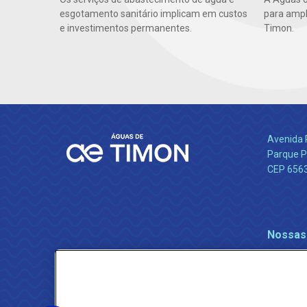
esgotamento sanitário implicam em custos
para ampl
e investimentos permanentes.
Timon.
Avenida 
Parque P
CEP 656
Nossas