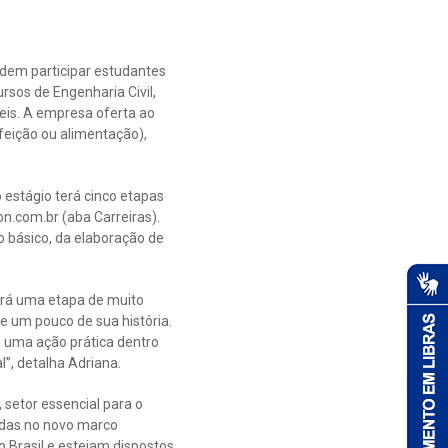
odem participar estudantes
rsos de Engenharia Civil,
beis. A empresa oferta ao
feição ou alimentação),
o estágio terá cinco etapas
n.com.br (aba Carreiras).
o básico, da elaboração de
erá uma etapa de muito
e um pouco de sua história.
á uma ação prática dentro
l”, detalha Adriana.
setor essencial para o
idas no novo marco
 Brasil e estejam dispostos