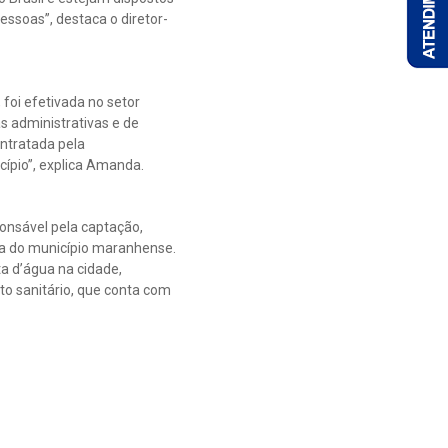
ssoas”, destaca o diretor-
oi efetivada no setor
s administrativas e de
ontratada pela
cípio”, explica Amanda.
onsável pela captação,
a do município maranhense.
a d’água na cidade,
to sanitário, que conta com