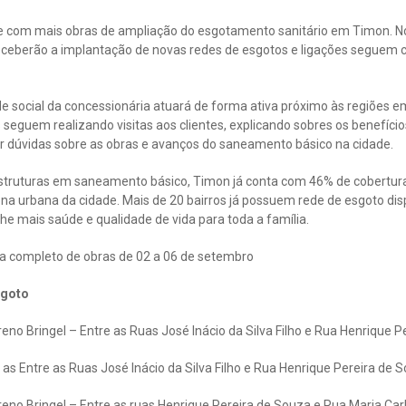
e com mais obras de ampliação do esgotamento sanitário em Timon. No
eceberão a implantação de novas redes de esgotos e ligações seguem 
de social da concessionária atuará de forma ativa próximo às regiões 
seguem realizando visitas aos clientes, explicando sobres os benefício
ar dúvidas sobre as obras e avanços do saneamento básico na cidade.
truturas em saneamento básico, Timon já conta com 46% de cobertura
a urbana da cidade. Mais de 20 bairros já possuem rede de esgoto dis
e mais saúde e qualidade de vida para toda a família.
a completo de obras de 02 a 06 de setembro
sgoto
no Bringel – Entre as Ruas José Inácio da Silva Filho e Rua Henrique P
 as Entre as Ruas José Inácio da Silva Filho e Rua Henrique Pereira de 
no Bringel – Entre as ruas Henrique Pereira de Souza e Rua Maria Carl