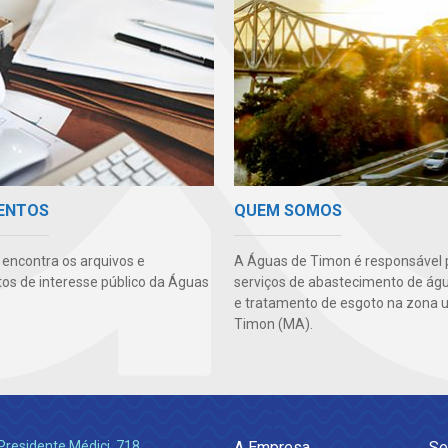
ENTOS
QUEM SOMOS
 encontra os arquivos e
A Águas de Timon é responsável 
s de interesse público da Águas
serviços de abastecimento de águ
e tratamento de esgoto na zona 
Timon (MA).
Presidente Médici, 718
A Empresa
Se