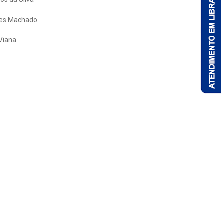
gues Machado
Viana