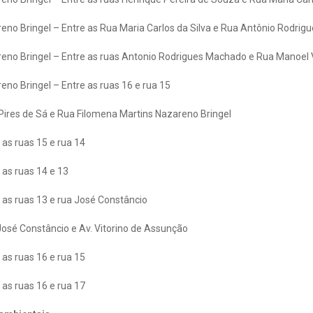
eno Bringel – Entre as Rua Maria Carlos da Silva e Rua Antônio Rodri
eno Bringel – Entre as ruas Antonio Rodrigues Machado e Rua Manoel 
no Bringel – Entre as ruas 16 e rua 15
 Pires de Sá e Rua Filomena Martins Nazareno Bringel
 as ruas 15 e rua 14
 as ruas 14 e 13
e as ruas 13 e rua José Constâncio
José Constâncio e Av. Vitorino de Assunção
 as ruas 16 e rua 15
 as ruas 16 e rua 17