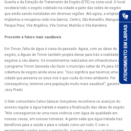
Guarita e da Estação de Tratamento de Esgoto (ETE) na zona rural. O local
receberá todo o esgoto coletado na cidade a partir das redes de esgoto
que estão sendo instaladas em diversas regiões. Até agora, a empresa já
implantou e recuperou rede nos bairros: Centro, São Benedito, Mangueira,
Parque Piauí, Vila Angélica, Vila Osmar, Mutirão e Vila Bandeira.
Presente e futuro mais saudáveis
Em Timon, falta de água é coisa do passado. Agora, com as obras de
esgoto, a Águas de Timon também projeta deixar para trás a realidade de
esgotos a céu aberto. Os investimentos realizados em infraestrutura com
o programa Timon Saneada vão fazer o município saltar de 3% para 33% a
cobertura de esgoto ainda esse ano. “Isso significa que teremos uma
cidade que preserva os seus rios e que cuida do meio ambiente. Por
consequência, teremos uma população muito mais saudável”, garante
Jacy Prado.
O líder comunitário Celso Salazar Gonçalves reconhece os avanços do
acesso regular à água tratada e espera a finalização das obras de esgoto.
“Nós conseguimos ter uma nova vivência com água de qualidade em
nossas casas, em nossas torneiras. A gente sabe que água tratada traz
benefícios para a saúde e para a cidade como um todo. E com o
esgotamento ganha agora a população, que tem acesso a um bairro sem