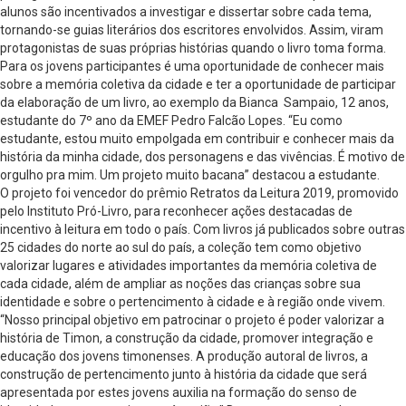
alunos são incentivados a investigar e dissertar sobre cada tema,
tornando-se guias literários dos escritores envolvidos. Assim, viram
protagonistas de suas próprias histórias quando o livro toma forma.
Para os jovens participantes é uma oportunidade de conhecer mais
sobre a memória coletiva da cidade e ter a oportunidade de participar
da elaboração de um livro, ao exemplo da Bianca Sampaio, 12 anos,
estudante do 7º ano da EMEF Pedro Falcão Lopes. “Eu como
estudante, estou muito empolgada em contribuir e conhecer mais da
história da minha cidade, dos personagens e das vivências. É motivo de
orgulho pra mim. Um projeto muito bacana” destacou a estudante.
O projeto foi vencedor do prêmio Retratos da Leitura 2019, promovido
pelo Instituto Pró-Livro, para reconhecer ações destacadas de
incentivo à leitura em todo o país. Com livros já publicados sobre outras
25 cidades do norte ao sul do país, a coleção tem como objetivo
valorizar lugares e atividades importantes da memória coletiva de
cada cidade, além de ampliar as noções das crianças sobre sua
identidade e sobre o pertencimento à cidade e à região onde vivem.
“Nosso principal objetivo em patrocinar o projeto é poder valorizar a
história de Timon, a construção da cidade, promover integração e
educação dos jovens timonenses. A produção autoral de livros, a
construção de pertencimento junto à história da cidade que será
apresentada por estes jovens auxilia na formação do senso de