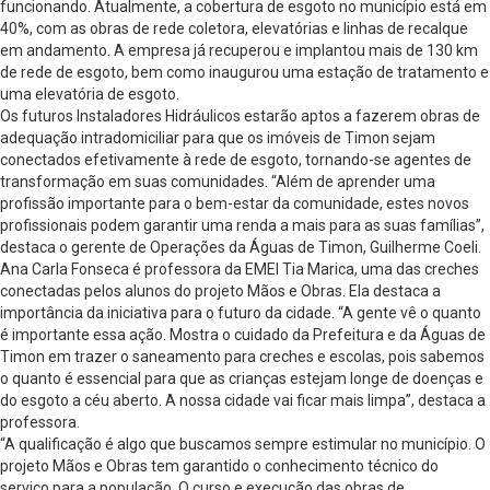
funcionando. Atualmente, a cobertura de esgoto no município está em
40%, com as obras de rede coletora, elevatórias e linhas de recalque
em andamento. A empresa já recuperou e implantou mais de 130 km
de rede de esgoto, bem como inaugurou uma estação de tratamento e
uma elevatória de esgoto.
Os futuros Instaladores Hidráulicos estarão aptos a fazerem obras de
adequação intradomiciliar para que os imóveis de Timon sejam
conectados efetivamente à rede de esgoto, tornando-se agentes de
transformação em suas comunidades. “Além de aprender uma
profissão importante para o bem-estar da comunidade, estes novos
profissionais podem garantir uma renda a mais para as suas famílias”,
destaca o gerente de Operações da Águas de Timon, Guilherme Coeli.
Ana Carla Fonseca é professora da EMEI Tia Marica, uma das creches
conectadas pelos alunos do projeto Mãos e Obras. Ela destaca a
importância da iniciativa para o futuro da cidade. “A gente vê o quanto
é importante essa ação. Mostra o cuidado da Prefeitura e da Águas de
Timon em trazer o saneamento para creches e escolas, pois sabemos
o quanto é essencial para que as crianças estejam longe de doenças e
do esgoto a céu aberto. A nossa cidade vai ficar mais limpa”, destaca a
professora.
“A qualificação é algo que buscamos sempre estimular no município. O
projeto Mãos e Obras tem garantido o conhecimento técnico do
serviço para a população. O curso e execução das obras de