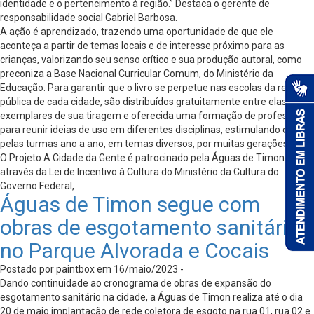
identidade e o pertencimento à região.” Destaca o gerente de
responsabilidade social Gabriel Barbosa.
A ação é aprendizado, trazendo uma oportunidade de que ele
aconteça a partir de temas locais e de interesse próximo para as
crianças, valorizando seu senso crítico e sua produção autoral, como
preconiza a Base Nacional Curricular Comum, do Ministério da
Educação. Para garantir que o livro se perpetue nas escolas da rede
pública de cada cidade, são distribuídos gratuitamente entre elas 2.600
exemplares de sua tiragem e oferecida uma formação de professores
para reunir ideias de uso em diferentes disciplinas, estimulando o uso
pelas turmas ano a ano, em temas diversos, por muitas gerações.
O Projeto A Cidade da Gente é patrocinado pela Águas de Timon,
através da Lei de Incentivo à Cultura do Ministério da Cultura do
Governo Federal,
Águas de Timon segue com
obras de esgotamento sanitário
no Parque Alvorada e Cocais
Postado por paintbox em 16/maio/2023 -
Dando continuidade ao cronograma de obras de expansão do
esgotamento sanitário na cidade, a Águas de Timon realiza até o dia
20 de maio implantação de rede coletora de esgoto na rua 01, rua 02 e