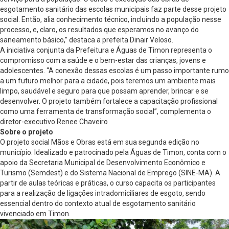
esgotamento sanitário das escolas municipais faz parte desse projeto
social. Então, alia conhecimento técnico, incluindo a população nesse
processo, e, claro, os resultados que esperamos no avanço do
saneamento básico,” destaca a prefeita Dinair Veloso.
A iniciativa conjunta da Prefeitura e Águas de Timon representa o
compromisso com a saúde e o bem-estar das crianças, jovens e
adolescentes. “A conexão dessas escolas é um passo importante rumo
a um futuro melhor para a cidade, pois teremos um ambiente mais
limpo, saudável e seguro para que possam aprender, brincar e se
desenvolver. O projeto também fortalece a capacitação profissional
como uma ferramenta de transformação social”, complementa o
diretor-executivo Renee Chaveiro
Sobre o projeto
O projeto social Mãos e Obras está em sua segunda edição no
município. Idealizado e patrocinado pela Águas de Timon, conta com o
apoio da Secretaria Municipal de Desenvolvimento Econômico e
Turismo (Semdest) e do Sistema Nacional de Emprego (SINE-MA). A
partir de aulas teóricas e práticas, o curso capacita os participantes
para a realização de ligações intradomiciliares de esgoto, sendo
essencial dentro do contexto atual de esgotamento sanitário
vivenciado em Timon.