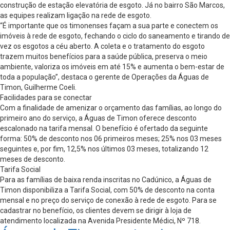
construção de estação elevatória de esgoto. Já no bairro São Marcos,
as equipes realizam ligação na rede de esgoto.
“É importante que os timonenses façam a sua parte e conectem os
imóveis à rede de esgoto, fechando o ciclo do saneamento e tirando de
vez os esgotos a céu aberto. A coleta e o tratamento do esgoto
trazem muitos benefícios para a saúde pública, preserva o meio
ambiente, valoriza os imóveis em até 15% e aumenta o bem-estar de
toda a população”, destaca o gerente de Operações da Águas de
Timon, Guilherme Coeli.
Facilidades para se conectar
Com a finalidade de amenizar o orçamento das famílias, ao longo do
primeiro ano do serviço, a Águas de Timon oferece desconto
escalonado na tarifa mensal. O benefício é ofertado da seguinte
forma: 50% de desconto nos 06 primeiros meses; 25% nos 03 meses
seguintes e, por fim, 12,5% nos últimos 03 meses, totalizando 12
meses de desconto.
Tarifa Social
Para as famílias de baixa renda inscritas no Cadúnico, a Águas de
Timon disponibiliza a Tarifa Social, com 50% de desconto na conta
mensal e no preço do serviço de conexão à rede de esgoto. Para se
cadastrar no benefício, os clientes devem se dirigir à loja de
atendimento localizada na Avenida Presidente Médici, Nº 718.