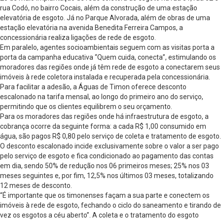
rua Codó, no bairro Cocais, além da construção de uma estação
elevatória de esgoto. Já no Parque Alvorada, além de obras de uma
estação elevatória na avenida Benedita Ferreira Campos, a
concessionária realiza ligações de rede de esgoto.
Em paralelo, agentes socioambientais seguem com as visitas porta a
porta da campanha educativa “Quem cuida, conecta”, estimulando os
moradores das regiões onde já têm rede de esgoto a conectarem seus
imóveis à rede coletora instalada e recuperada pela concessionária.
Para facilitar a adesão, a Águas de Timon oferece desconto
escalonado na tarifa mensal, ao longo do primeiro ano do serviço,
permitindo que os clientes equilibrem o seu orçamento.
Para os moradores das regiões onde há infraestrutura de esgoto, a
cobrança ocorre da seguinte forma: a cada R$ 1,00 consumido em
água, são pagos R$ 0,80 pelo serviço de coleta e tratamento de esgoto.
O desconto escalonado incide exclusivamente sobre o valor a ser pago
pelo serviço de esgoto e fica condicionado ao pagamento das contas
em dia, sendo 50% de redução nos 06 primeiros meses; 25% nos 03
meses seguintes e, por fim, 12,5% nos últimos 03 meses, totalizando
12 meses de desconto.
“É importante que os timonenses façam a sua parte e conectem os
imóveis à rede de esgoto, fechando o ciclo do saneamento e tirando de
vez os esgotos a céu aberto”. A coleta e o tratamento do esgoto