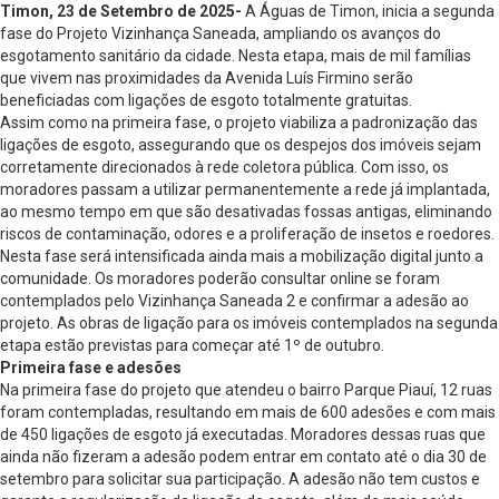
Timon, 23 de Setembro de 2025-
A Águas de Timon, inicia a segunda
fase do Projeto Vizinhança Saneada, ampliando os avanços do
esgotamento sanitário da cidade. Nesta etapa, mais de mil famílias
que vivem nas proximidades da Avenida Luís Firmino serão
beneficiadas com ligações de esgoto totalmente gratuitas.
Assim como na primeira fase, o projeto viabiliza a padronização das
ligações de esgoto, assegurando que os despejos dos imóveis sejam
corretamente direcionados à rede coletora pública. Com isso, os
moradores passam a utilizar permanentemente a rede já implantada,
ao mesmo tempo em que são desativadas fossas antigas, eliminando
riscos de contaminação, odores e a proliferação de insetos e roedores.
Nesta fase será intensificada ainda mais a mobilização digital junto a
comunidade. Os moradores poderão consultar online se foram
contemplados pelo Vizinhança Saneada 2 e confirmar a adesão ao
projeto. As obras de ligação para os imóveis contemplados na segunda
etapa estão previstas para começar até 1º de outubro.
Primeira fase e adesões
Na primeira fase do projeto que atendeu o bairro Parque Piauí, 12 ruas
foram contempladas, resultando em mais de 600 adesões e com mais
de 450 ligações de esgoto já executadas. Moradores dessas ruas que
ainda não fizeram a adesão podem entrar em contato até o dia 30 de
setembro para solicitar sua participação. A adesão não tem custos e