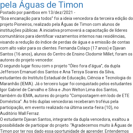
pela Águas de Timon
Postado por paintbox em 13/dez/2021 -
‘’Boa encanação para todos’’ foi a ideia vencedora da terceira edição do
projeto Pioneiros, realizado pela Águas de Timon com alunos de
instituições públicas. A iniciativa promoverá a capacitação de líderes
comunitários para identificar vazamentos internos nas residências,
visando a redução do índice de perdas de água e a emissão de contas
com alto valor para os clientes. Fernanda Colaço (17 anos) e Djavan
Santos (16 anos), alunos do Centro de Ensino Clodomir Millet, foram os
autores do projeto vencedor.
O segundo lugar ficou com o projeto “Óleo fora d’água’’, da dupla
Jefferson Emanuel dos Santos e Ana Tersya Soares da Silva,
estudantes do Instituto Estadual de Educação, Ciência e Tecnologia do
Maranhão (IEMA). Já o terceiro lugar foi conquistado pelos estudantes
Igor Gabriel de Carvalho e Silva e Jhon Welton Lima dos Santos,
também do IEMA, autores do projeto “Compostagem em lodo de ETE
Doméstica”. As três duplas vencedoras receberam troféus pela
participação, em evento realizado na última sexta-feira (10), no
Auditório Wall Ferraz.
O estudante Djavan Santos, integrante da dupla vencedora, exaltou a
possibilidade de participar do projeto. “Agradecemos muito à Águas de
Timon por ter nos dado essa oportunidade de aprender. Entendemos