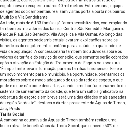
Saneada 2, que recentemente instalou 30 mil metros de rede de
esgoto nova e recuperou outros 40 mil metros. Esta semana, equipes
de agentes socioambientais realizam visitas porta a porta nos bairros
Mutirão e Vila Bandeirante.
Ao todo, mais de 6.133 famílias já foram sensibilizadas, contemplando
também os moradores dos bairros Centro, São Benedito, Mangueira,
Parque Piauí, São Benedito, Vila Angélica e Vila Osmar. Ao longo das
visitas, os agentes socioambientais levaram explicações sobre os
benefícios do esgotamento sanitário para a saúde e a qualidade de
vida da população. A concessionária também tirou dúvidas sobre os
valores da tarifa e do serviço de conexão, que somente serão cobrados
após a ativação da Estação de Tratamento de Esgoto na zona rural.
“É importante levar informação para as famílias timonenses. Esse é
um novo momento para o município. Na oportunidade, orientamos os
moradores sobre o modo adequado de uso da rede de esgoto, o que
pode e o que não pode descartar, visando o melhor funcionamento do
sistema de saneamento da cidade, que terá um salto significativo na
cobertura de esgoto e em breve será uma das cidades mais saneadas
da região Nordeste”, destaca o diretor-presidente da Águas de Timon,
Jacy Prado.
Tarifa Social
A campanha educativa da Águas de Timon também realiza uma
busca ativa de beneficiários da Tarifa Social, que concede 50% de