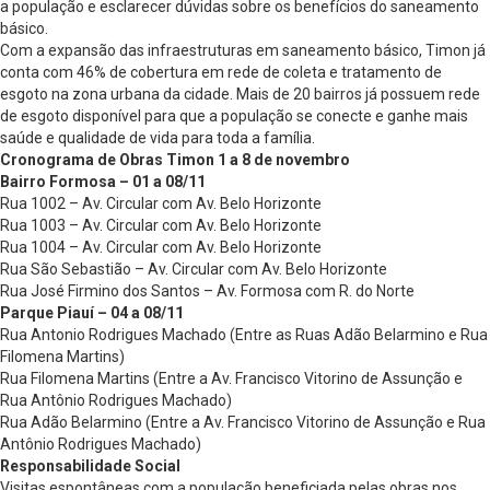
a população e esclarecer dúvidas sobre os benefícios do saneamento
básico.
Com a expansão das infraestruturas em saneamento básico, Timon já
conta com 46% de cobertura em rede de coleta e tratamento de
esgoto na zona urbana da cidade. Mais de 20 bairros já possuem rede
de esgoto disponível para que a população se conecte e ganhe mais
saúde e qualidade de vida para toda a família.
Cronograma de Obras Timon 1 a 8 de novembro
Bairro Formosa – 01 a 08/11
Rua 1002 – Av. Circular com Av. Belo Horizonte
Rua 1003 – Av. Circular com Av. Belo Horizonte
Rua 1004 – Av. Circular com Av. Belo Horizonte
Rua São Sebastião – Av. Circular com Av. Belo Horizonte
Rua José Firmino dos Santos – Av. Formosa com R. do Norte
Parque Piauí – 04 a 08/11
Rua Antonio Rodrigues Machado (Entre as Ruas Adão Belarmino e Rua
Filomena Martins)
Rua Filomena Martins (Entre a Av. Francisco Vitorino de Assunção e
Rua Antônio Rodrigues Machado)
Rua Adão Belarmino (Entre a Av. Francisco Vitorino de Assunção e Rua
Antônio Rodrigues Machado)
Responsabilidade Social
Visitas espontâneas com a população beneficiada pelas obras nos