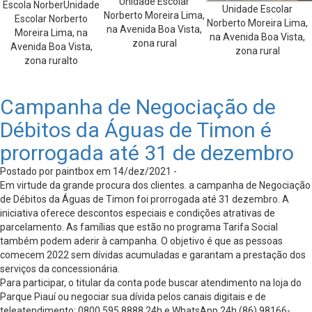
Unidade Escolar
Escola NorberUnidade
Unidade Escolar
Norberto Moreira Lima,
Escolar Norberto
Norberto Moreira Lima,
na Avenida Boa Vista,
Moreira Lima, na
na Avenida Boa Vista,
zona rural
Avenida Boa Vista,
zona rural
zona ruralto
Campanha de Negociação de
Débitos da Águas de Timon é
prorrogada até 31 de dezembro
Postado por paintbox em 14/dez/2021 -
Em virtude da grande procura dos clientes. a campanha de Negociação
de Débitos da Águas de Timon foi prorrogada até 31 dezembro. A
iniciativa oferece descontos especiais e condições atrativas de
parcelamento. As famílias que estão no programa Tarifa Social
também podem aderir à campanha. O objetivo é que as pessoas
comecem 2022 sem dívidas acumuladas e garantam a prestação dos
serviços da concessionária.
Para participar, o titular da conta pode buscar atendimento na loja do
Parque Piauí ou negociar sua dívida pelos canais digitais e de
teleatendimento: 0800 595 8888 24h e WhatsApp 24h (86) 98166-