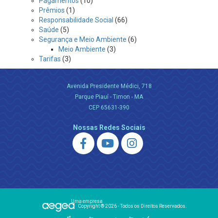
Pagamentos
(10)
Prêmios
(1)
Responsabilidade Social
(66)
Saúde
(5)
Segurança e Meio Ambiente
(6)
Meio Ambiente
(3)
Tarifas
(3)
Avenida Presidente Médici, 718
Parque Piauí - Timon - MA
CEP 65631-390
Nossas Redes Sociais
Uma empresa
Copyright ® 2026 - Todos os Direitos Reservados.