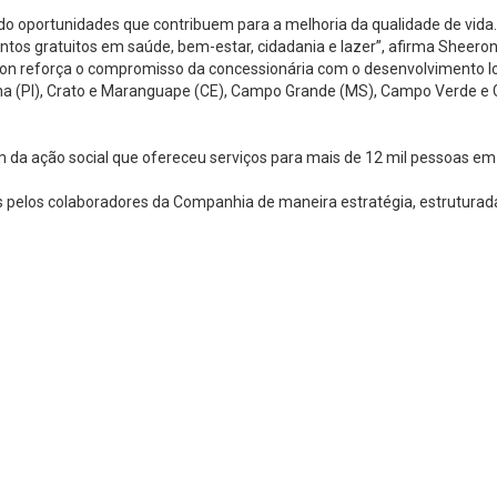
do oportunidades que contribuem para a melhoria da qualidade de vida
mentos gratuitos em saúde, bem-estar, cidadania e lazer”, afirma Shee
n reforça o compromisso da concessionária com o desenvolvimento loc
na (PI), Crato e Maranguape (CE), Campo Grande (MS), Campo Verde e Gu
 da ação social que ofereceu serviços para mais de 12 mil pessoas em
pelos colaboradores da Companhia de maneira estratégia, estruturada e