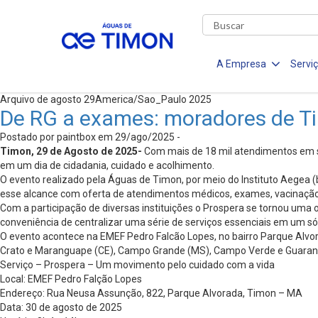
A Empresa
Servi
Arquivo de agosto 29America/Sao_Paulo 2025
De RG a exames: moradores de Ti
Postado por paintbox em 29/ago/2025 -
Timon, 29 de Agosto de 2025-
Com mais de 18 mil atendimentos em s
em um dia de cidadania, cuidado e acolhimento.
O evento realizado pela Águas de Timon, por meio do Instituto Aegea (
esse alcance com oferta de atendimentos médicos, exames, vacinação, 
Com a participação de diversas instituições o Prospera se tornou uma o
conveniência de centralizar uma série de serviços essenciais em um 
O evento acontece na EMEF Pedro Falcão Lopes, no bairro Parque Alvor
Crato e Maranguape (CE), Campo Grande (MS), Campo Verde e Guarantã d
Serviço – Prospera – Um movimento pelo cuidado com a vida
Local: EMEF Pedro Falção Lopes
Endereço: Rua Neusa Assunção, 822, Parque Alvorada, Timon – MA
Data: 30 de agosto de 2025