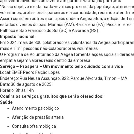
aproveitar atividades de lazer e até garantir vacinação para pets.
“Nosso objetivo é estar cada vez mais próximo da população, oferecen
voluntários, profissionais parceiros e a comunidade, reunindo atendi
Assim como em outros municípios onde a Aegea atua, a edição de Timo
estados diversos do país: Manaus (AM), Barcarena (PA), Picos e Teresi
Palhoça e São Francisco do Sul (SC) e Alvorada (RS).
Impacto nacional
Em 2024, mais de 800 colaboradores voluntários da Aegea participaram
mais e 1 mil pessoas não-colaboradoras voluntárias.
O Programa de Voluntariado da Aegea fomenta ações sociais lideradas 
empatia sejam valores reais dentro da empresa.
Serviço – Prospera – Um movimento pelo cuidado com a vida
Local: EMEF Pedro Falção Lopes
Endereço: Rua Neusa Assunção, 822, Parque Alvorada, Timon – MA
Data: 30 de agosto de 2025
Horário: 8h às 14h
Confira os serviços gratuitos que serão oferecidos:
Saúde
Atendimento psicológico
Aferição de pressão arterial
Consulta oftalmológica