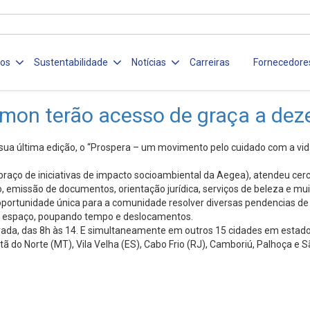
ços
Sustentabilidade
Notícias
Carreiras
Fornecedore
mon terão acesso de graça a dez
ua última edição, o “Prospera – um movimento pelo cuidado com a vi
braço de iniciativas de impacto socioambiental da Aegea), atendeu cer
emissão de documentos, orientação jurídica, serviços de beleza e muit
portunidade única para a comunidade resolver diversas pendencias de fo
só espaço, poupando tempo e deslocamentos.
ada, das 8h às 14. E simultaneamente em outros 15 cidades em estados 
o Norte (MT), Vila Velha (ES), Cabo Frio (RJ), Camboriú, Palhoça e Sã