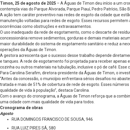
Timon, 25 de agosto de 2025
– A Águas de Timon deu início a um cro
contempla vias do Parque Alvorada, Parque Piauí, Pedro Patrício, São B
A ação tem caráter preventivo nas redes de esgoto da cidade que estã
manutenção voltadas para redes de esgoto. Esses recursos permitem a
ocorrências como obstruções e extravasamentos.
O uso inadequado da rede de esgotamento, como o descarte de resíduos
concessionária remove sedimentos, gorduras e demais materiais acumul
maior durabilidade do sistema de esgotamento sanitário e reduz a ne
operações da Águas de Timon.
A gestora acrescenta que o sucesso desse trabalho depende diretament
e tanques. A rede de esgotamento foi projetada para receber apenas ess
cozinha ou outros materiais na tubulação, inclusive o pó de café. Esse 
Para Carolina Serafim, diretora-presidente da Águas de Timon, o inv
“Antes da concessão, o município enfrentava sérios desafios no abas
tratada e mais de 51% de cobertura de rede de esgoto. Esses números
qualidade de vida à população”, destaca Carolina.
Com o avanço do cronograma, a Águas de Timon reforça que a combina
uma cidade com mais qualidade de vida para todos.
Cronograma de obras
Agosto
RUA DOMINGOS FRANCISCO DE SOUSA, 946
RUA LUIZ PIRES SÁ, 580