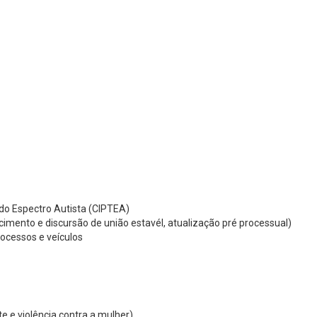
do Espectro Autista (CIPTEA)
hecimento e discursão de união estavél, atualização pré processual)
rocessos e veículos
e e violência contra a mulher)