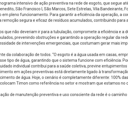
nograma intensivo de ação preventiva na rede de esgoto, que segue at
enedito, São Francisco I, São Marcos, Sete Estrelas, Vila Bandeirante, 
o em pleno funcionamento. Para garantir a eficiência da operação, a c
 remoção segura e eficaz de resíduos acumulados, contribuindo para a
 que não deveriam ir para a tubulação, compromete a eficiência e a du
ados, prevenindo obstruções e garantindo a operação regular da rede.
cessidade de intervenções emergenciais, que costumam gerar mais imp
e da colaboração de todos. “O esgoto é a água usada em casas, empres
e tipo de água, garantindo que o sistema funcione com eficiência. Por 
cuidado individual contribui para a saúde coletiva, previne entupimentos
estimento em ações preventivas está diretamente ligado à transformaç
tecimento de água. Hoje, o cenário é completamente diferente: 100% d
 colocam Timon como referência no setor e mostram que estamos no ca
ção de manutenção preventiva e uso consciente da rede é o caminho p