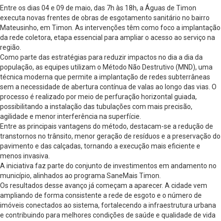
Entre os dias 04 e 09 de maio, das 7h às 18h, a Águas de Timon
executa novas frentes de obras de esgotamento sanitário no bairro
Mateusinho, em Timon. As intervenções têm como foco a implantação
da rede coletora, etapa essencial para ampliar o acesso ao serviço na
região.
Como parte das estratégias para reduzir impactos no dia a dia da
população, as equipes utilizam o Método Não Destrutivo (MND), uma
técnica moderna que permite a implantação de redes subterrâneas
sem a necessidade de abertura contínua de valas ao longo das vias. O
processo é realizado por meio de perfuração horizontal guiada,
possibilitando a instalação das tubulações com mais precisão,
agilidade e menor interferência na superfície.
Entre as principais vantagens do método, destacam-se a redução de
transtornos no trânsito, menor geração de resíduos e a preservação do
pavimento e das calçadas, tornando a execução mais eficiente e
menos invasiva.
A iniciativa faz parte do conjunto de investimentos em andamento no
município, alinhados ao programa SaneMais Timon.
Os resultados desse avanço já começam a aparecer. A cidade vem
ampliando de forma consistente a rede de esgoto e o número de
imóveis conectados ao sistema, fortalecendo a infraestrutura urbana
e contribuindo para melhores condições de saúde e qualidade de vida