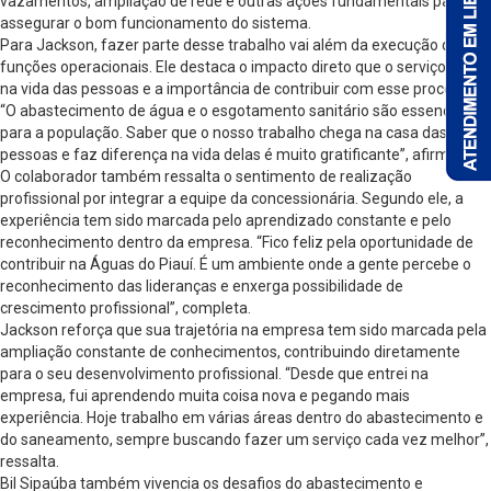
vazamentos, ampliação de rede e outras ações fundamentais para
assegurar o bom funcionamento do sistema.
Para Jackson, fazer parte desse trabalho vai além da execução das
funções operacionais. Ele destaca o impacto direto que o serviço tem
na vida das pessoas e a importância de contribuir com esse processo.
“O abastecimento de água e o esgotamento sanitário são essenciais
para a população. Saber que o nosso trabalho chega na casa das
pessoas e faz diferença na vida delas é muito gratificante”, afirma.
O colaborador também ressalta o sentimento de realização
profissional por integrar a equipe da concessionária. Segundo ele, a
experiência tem sido marcada pelo aprendizado constante e pelo
reconhecimento dentro da empresa. “Fico feliz pela oportunidade de
contribuir na Águas do Piauí. É um ambiente onde a gente percebe o
reconhecimento das lideranças e enxerga possibilidade de
crescimento profissional”, completa.
Jackson reforça que sua trajetória na empresa tem sido marcada pela
ampliação constante de conhecimentos, contribuindo diretamente
para o seu desenvolvimento profissional. “Desde que entrei na
empresa, fui aprendendo muita coisa nova e pegando mais
experiência. Hoje trabalho em várias áreas dentro do abastecimento e
do saneamento, sempre buscando fazer um serviço cada vez melhor”,
ressalta.
Bil Sipaúba também vivencia os desafios do abastecimento e