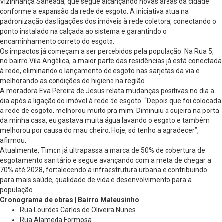
Vizinhança Saneada, que segue alcançando novas áreas da cidade
conforme a expansão da rede de esgoto. A iniciativa atua na
padronização das ligações dos imóveis à rede coletora, conectando o
ponto instalado na calçada ao sistema e garantindo o
encaminhamento correto do esgoto.
Os impactos já começam a ser percebidos pela população. Na Rua 5,
no bairro Vila Angélica, a maior parte das residências já está conectada
à rede, eliminando o lançamento de esgoto nas sarjetas da via e
melhorando as condições de higiene na região.
A moradora Eva Pereira de Jesus relata mudanças positivas no dia a
dia após a ligação do imóvel à rede de esgoto. “Depois que foi colocada
a rede de esgoto, melhorou muito pra mim. Diminuiu a sujeira na porta
da minha casa, eu gastava muita água lavando o esgoto e também
melhorou por causa do mau cheiro. Hoje, só tenho a agradecer”,
afirmou.
Atualmente, Timon já ultrapassa a marca de 50% de cobertura de
esgotamento sanitário e segue avançando com a meta de chegar a
70% até 2028, fortalecendo a infraestrutura urbana e contribuindo
para mais saúde, qualidade de vida e desenvolvimento para a
população.
Cronograma de obras | Bairro Mateusinho
Rua Lourdes Carlos de Oliveira Nunes
Rua Alameda Formosa