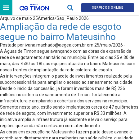
SERVIÇOS ONLINE
Arquivo de maio 25America/Sao_Paulo 2026
Ampliação da rede de esgoto
segue no bairro Mateusinho
Postado por
ivana.machado@aegea.com.br
em 25/maio/2026 -
A Águas de Timon segue avançando com as obras de expansão da
rede de esgotamento sanitário no município. Entre os dias 25 e 30 de
maio, das 7h30 às 18h, as equipes atuarão no bairro Mateusinho com
novas frentes de implantação da rede coletora de esgoto.
As intervenções integram o pacote de investimentos realizado pela
subconcessionária para ampliar o acesso ao saneamento na cidade.
Desde o início da concessão, já foram investidos mais de R$ 236
milhões no sistema de saneamento de Timon, fortalecendo a
infraestrutura e ampliando a cobertura dos serviços no município.
Somente neste ano, estão sendo implantados cerca de 47 quilômetros
de rede de esgoto, com investimento superior a R$ 33 milhões. A
iniciativa amplia a infraestrutura já existente e leva o serviço para
regiões que ainda não contavam com atendimento.
As obras em execução no Mateusinho fazem parte desse avanço e
contribuem diretamente para melhorias na saúde pública, qualidade