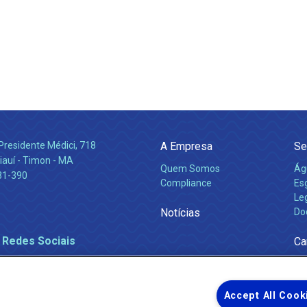
Presidente Médici, 718
A Empresa
Se
iauí - Timon - MA
Quem Somos
Ág
31-390
Compliance
Es
Leg
Notícias
Do
 Redes Sociais
Ca
Accept All Cook