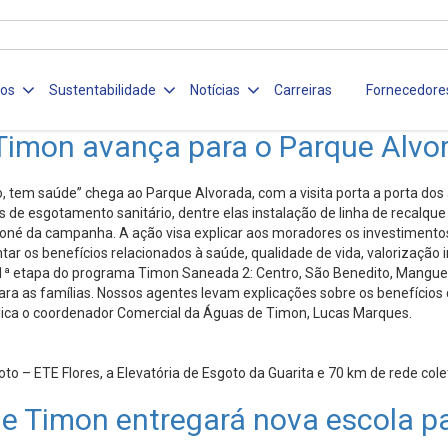
ços
Sustentabilidade
Notícias
Carreiras
Fornecedore
Timon avança para o Parque Alvo
 tem saúde” chega ao Parque Alvorada, com a visita porta a porta dos
e esgotamento sanitário, dentre elas instalação de linha de recalque 
é da campanha. A ação visa explicar aos moradores os investimentos 
ar os benefícios relacionados à saúde, qualidade de vida, valorização
ª etapa do programa Timon Saneada 2: Centro, São Benedito, Mangueira,
ra as famílias. Nossos agentes levam explicações sobre os benefícios
ica o coordenador Comercial da Águas de Timon, Lucas Marques.
oto – ETE Flores, a Elevatória de Esgoto da Guarita e 70 km de rede col
e Timon entregará nova escola pa