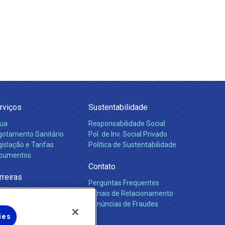
rviços
Sustentabilidade
ua
Responsabilidade Social
gotamento Sanitário
Pol. de Inv. Social Privado
islação e Tarifas
Política de Sustentabilidade
cumentos
Contato
rreiras
Perguntas Frequentes
Canais de Relacionamento
Denúncias de Fraudes
ies