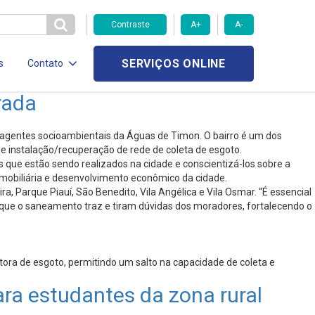
Contraste
A+
A-
SERVIÇOS ONLINE
s
Contato
rada
 agentes socioambientais da Águas de Timon. O bairro é um dos
e instalação/recuperação de rede de coleta de esgoto.
que estão sendo realizados na cidade e conscientizá-los sobre a
 imobiliária e desenvolvimento econômico da cidade.
 Parque Piauí, São Benedito, Vila Angélica e Vila Osmar. “É essencial
 que o saneamento traz e tiram dúvidas dos moradores, fortalecendo o
etora de esgoto, permitindo um salto na capacidade de coleta e
ra estudantes da zona rural