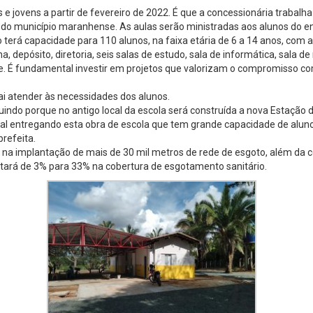
 e jovens a partir de fevereiro de 2022. É que a concessionária trabal
l do município maranhense. As aulas serão ministradas aos alunos do e
erá capacidade para 110 alunos, na faixa etária de 6 a 14 anos, com at
, depósito, diretoria, seis salas de estudo, sala de informática, sala de
. É fundamental investir em projetos que valorizam o compromisso com 
vai atender às necessidades dos alunos.
indo porque no antigo local da escola será construída a nova Estação
l entregando esta obra de escola que tem grande capacidade de alunos, 
refeita.
a na implantação de mais de 30 mil metros de rede de esgoto, além da
ltará de 3% para 33% na cobertura de esgotamento sanitário.