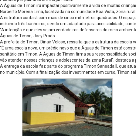
A Águas de Timon irá impactar positivamente a vida de muitas crianças
Norberto Moreira Lima, localizada na comunidade Boa Vista, zona rura
A estrutura contará com mais de cinco mil metros quadrados. O espaço t
incluindo três banheiros, sendo um adaptado para acessibilidade, cantina
“A intenção é que eles sejam verdadeiros defensores do meio ambiente
Águas de Timon, Jacy Prado.
A prefeita de Timon, Dinair Veloso, ressalta que a estrutura da escola 
“É uma escola nova, um prédio novo que a Águas de Timon está constru
sanitário em Timon. A Águas de Timon firma sua responsabilidade socia
vão atender nossas crianças e adolescentes da zona Rural”, destaca a p
A entrega da escola faz parte do programa Timon Saneada II, que atu
no município. Com a finalização dos investimentos em curso, Timon sa