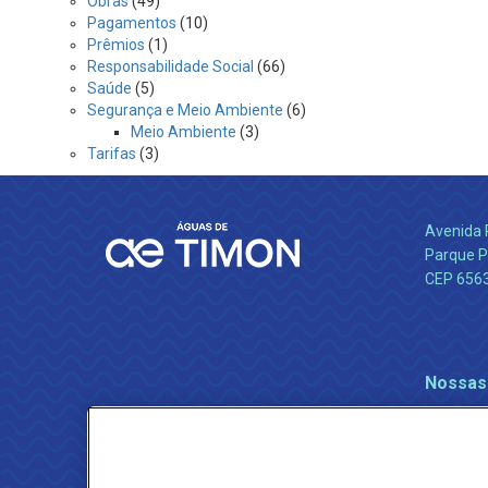
Obras
(49)
Pagamentos
(10)
Prêmios
(1)
Responsabilidade Social
(66)
Saúde
(5)
Segurança e Meio Ambiente
(6)
Meio Ambiente
(3)
Tarifas
(3)
Avenida 
Parque P
CEP 656
Nossas