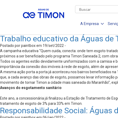
A Empresa
Servi
Trabalho educativo da Águas de 
Postado por paintbox em 19/set/2022 -
A campanha educativa “Quem cuida, conecta: onde tem esgoto tratado,
próximos a ser beneficiado pelo programa Timon Saneada 2, com obras d
Todos os agentes estão devidamente uniformizados com a camisa e bon
importância da conexão dos imóveis à rede de esgoto, além de apresent
A mesma ação porta a porta já aconteceu nos bairros beneficiados na 1
que, a cada avanço das obras de esgoto, possamos levar informação pa
movimento de tornar Timon a cidade mais saneada do Maranhão”, expl
Avanços do esgotamento sanitário
Este ano, a concessionária já finalizou a Estação de Tratamento de Esg
tratamento de esgoto de 3% para 33% em Timon.
Responsabilidade Social: Águas d
Postado por paintbox em 06/jan/2022 -